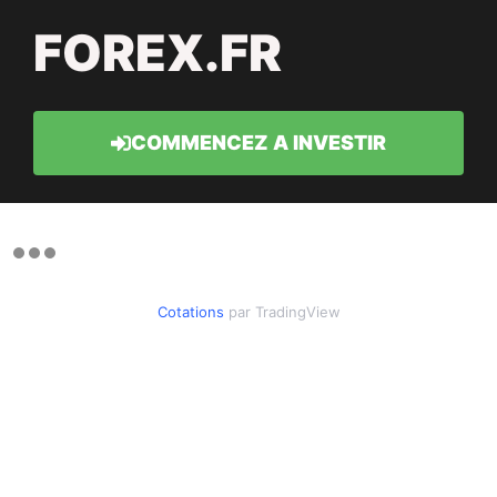
FOREX.FR
COMMENCEZ A INVESTIR
Cotations
par TradingView