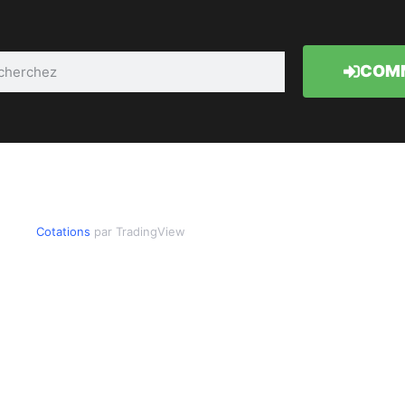
COMM
Cotations
par TradingView