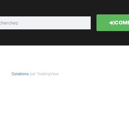
COMM
Cotations
par TradingView