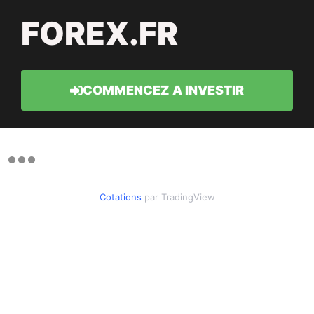
FOREX.FR
COMMENCEZ A INVESTIR
Cotations
par TradingView