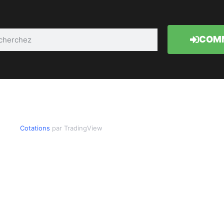
COMM
Cotations
par TradingView