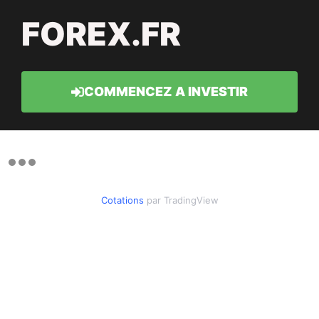
FOREX.FR
COMMENCEZ A INVESTIR
Cotations
par TradingView