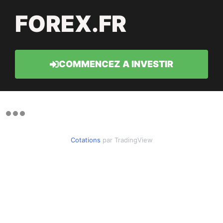
FOREX.FR
COMMENCEZ A INVESTIR
Cotations
par TradingView