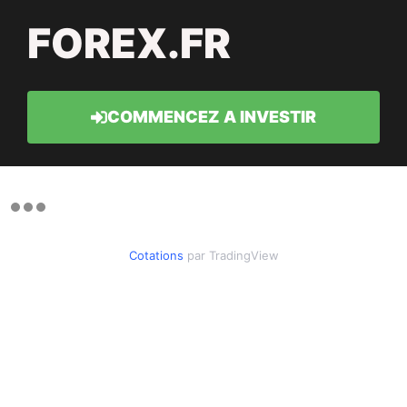
FOREX.FR
COMMENCEZ A INVESTIR
Cotations
par TradingView