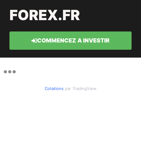
FOREX.FR
COMMENCEZ A INVESTIR
Cotations
par TradingView