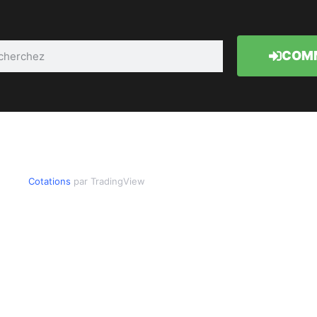
COMM
Cotations
par TradingView