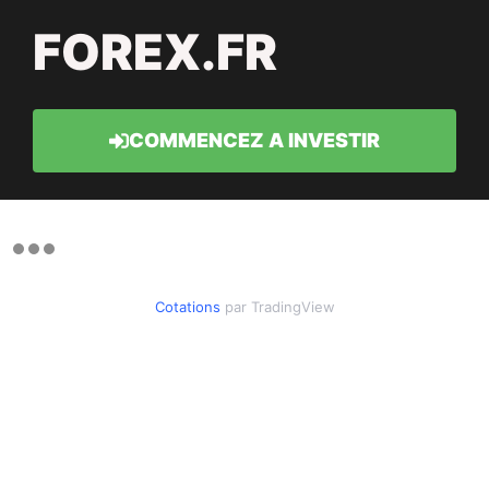
FOREX.FR
COMMENCEZ A INVESTIR
Cotations
par TradingView