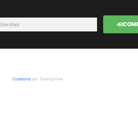
COMM
Cotations
par TradingView