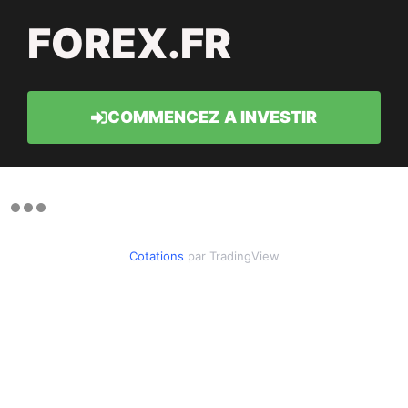
FOREX.FR
COMMENCEZ A INVESTIR
Cotations
par TradingView