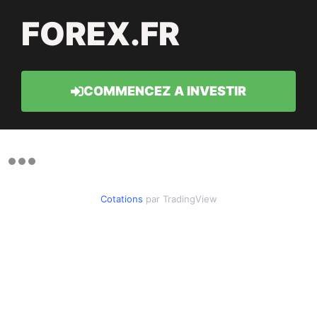
FOREX.FR
COMMENCEZ A INVESTIR
Cotations
par TradingView