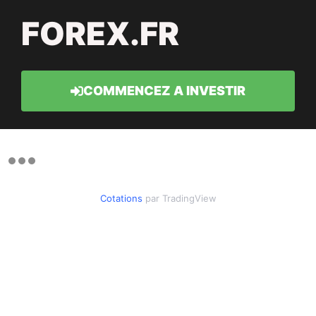
FOREX.FR
COMMENCEZ A INVESTIR
Cotations
par TradingView