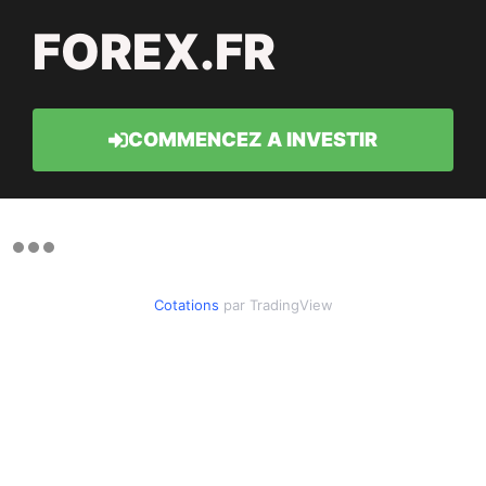
FOREX.FR
COMMENCEZ A INVESTIR
Cotations
par TradingView