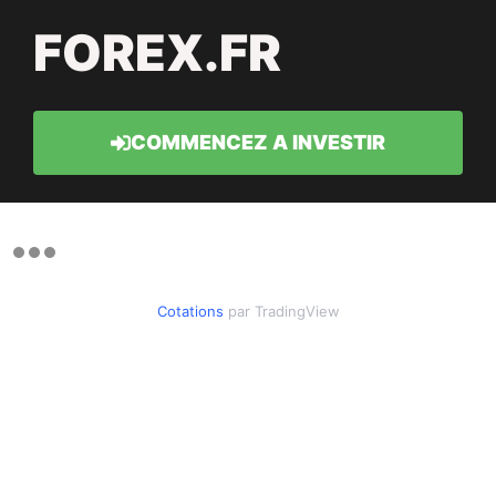
FOREX.FR
COMMENCEZ A INVESTIR
Cotations
par TradingView