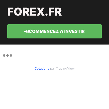
FOREX.FR
COMMENCEZ A INVESTIR
Cotations
par TradingView