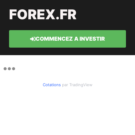
FOREX.FR
COMMENCEZ A INVESTIR
Cotations
par TradingView