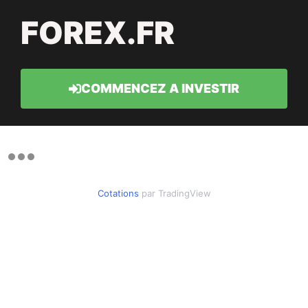
FOREX.FR
COMMENCEZ A INVESTIR
Cotations
par TradingView