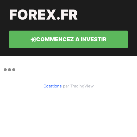
FOREX.FR
COMMENCEZ A INVESTIR
Cotations
par TradingView