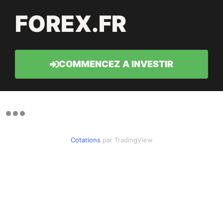
FOREX.FR
COMMENCEZ A INVESTIR
Cotations
par TradingView