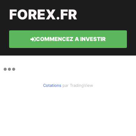
FOREX.FR
COMMENCEZ A INVESTIR
Cotations
par TradingView