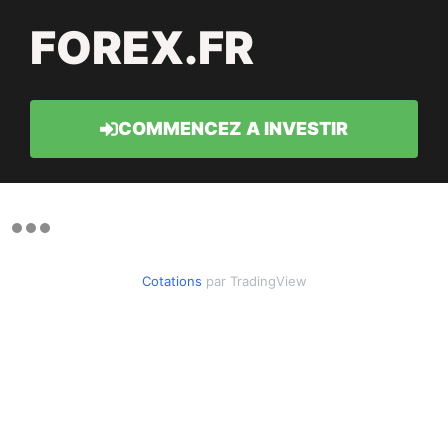
FOREX.FR
COMMENCEZ A INVESTIR
Cotations
par TradingView