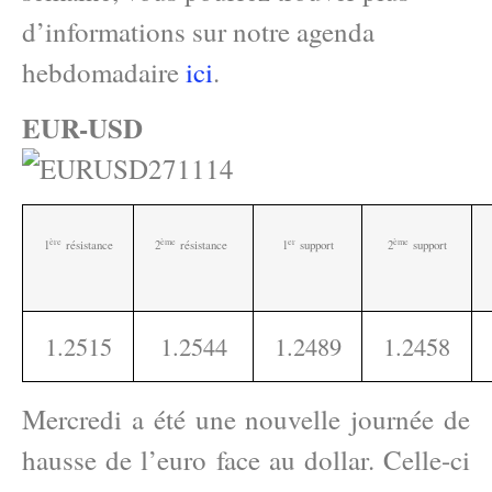
d’informations sur notre agenda
hebdomadaire
ici
.
EUR-USD
ère
ème
e
r
ème
1
résistance
2
résistance
1
support
2
support
1.2515
1.2544
1.2489
1.2458
Mercredi a été une nouvelle journée de
hausse de l’euro face au dollar. Celle-ci