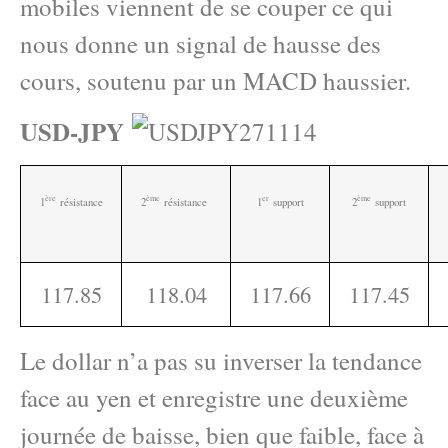
mobiles viennent de se couper ce qui
nous donne un signal de hausse des
cours, soutenu par un MACD haussier.
USD-JPY
ère
ème
e
r
ème
1
résistance
2
résistance
1
support
2
support
117.85
118.04
117.66
117.45
Le dollar n’a pas su inverser la tendance
face au yen et enregistre une deuxième
journée de baisse, bien que faible, face à