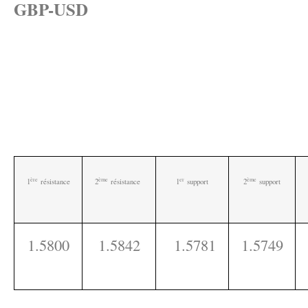
GBP-USD
ère
ème
e
r
ème
1
résistance
2
résistance
1
support
2
support
1.5800
1.5842
1.5781
1.5749