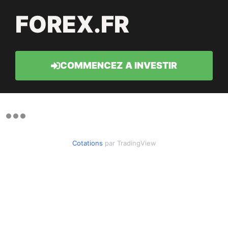
FOREX.FR
COMMENCEZ A INVESTIR
Cotations
par TradingView