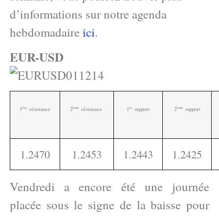
d’informations sur notre agenda
hebdomadaire
ici
.
EUR-USD
ère
ème
e
r
ème
1
résistance
2
résistance
1
support
2
support
1.2470
1.2453
1.2443
1.2425
Vendredi a encore été une journée
placée sous le signe de la baisse pour