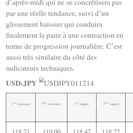
d’après-midi qui ne se concrétisera pas
par une réelle tendance, suivi d’un
glissement baissier qui conduira
finalement la paire à une contraction en
terme de progression journalière. C’est
aussi très similaire du côté des
indicateurs techniques.
USD-JPY
ère
ème
e
r
ème
1
résistance
2
résistance
1
support
2
support
118.71
119.00
118.47
118.22