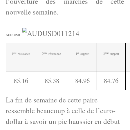
l’ouverture des marchés de cette
nouvelle semaine.
AUD-USD
ère
ème
e
r
ème
1
résistance
2
résistance
1
support
2
support
85.16
85.38
84.96
84.76
La fin de semaine de cette paire
ressemble beaucoup à celle de l’euro-
dollar à savoir un pic haussier en début