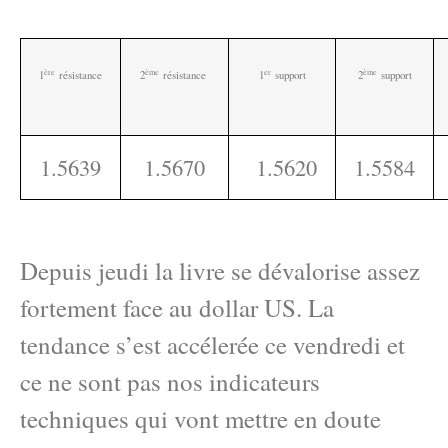
ère
ème
e
r
ème
1
résistance
2
résistance
1
support
2
support
1.5639
1.5670
1.5620
1.5584
Depuis jeudi la livre se dévalorise assez
fortement face au dollar US. La
tendance s’est accélerée ce vendredi et
ce ne sont pas nos indicateurs
techniques qui vont mettre en doute