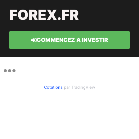
FOREX.FR
COMMENCEZ A INVESTIR
Cotations
par TradingView