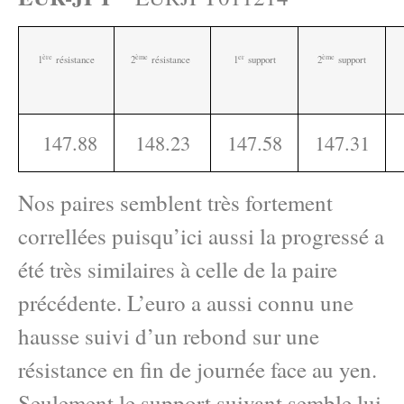
ère
ème
e
r
ème
1
résistance
2
résistance
1
support
2
support
147.88
148.23
147.58
147.31
Nos paires semblent très fortement
correllées puisqu’ici aussi la progressé a
été très similaires à celle de la paire
précédente. L’euro a aussi connu une
hausse suivi d’un rebond sur une
résistance en fin de journée face au yen.
Seulement le support suivant semble lui