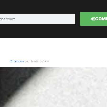
COMM
Cotations
par TradingView