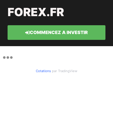
FOREX.FR
COMMENCEZ A INVESTIR
Cotations
par TradingView