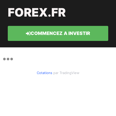
FOREX.FR
COMMENCEZ A INVESTIR
Cotations
par TradingView