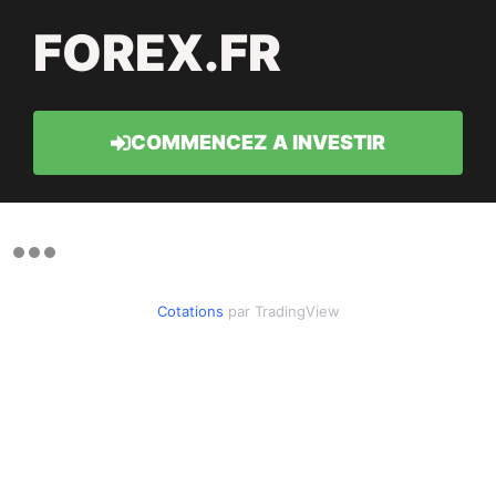
FOREX.FR
COMMENCEZ A INVESTIR
Cotations
par TradingView