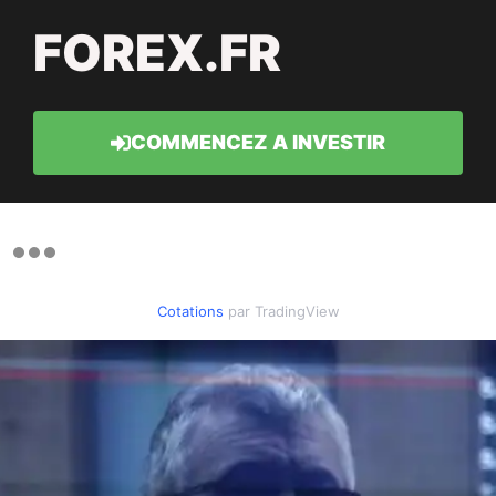
FOREX.FR
COMMENCEZ A INVESTIR
Cotations
par TradingView