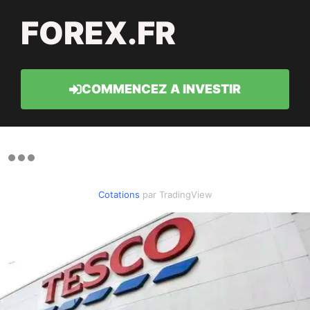
FOREX.FR
COMMENCEZ A INVESTIR
Cotations
par TradingView