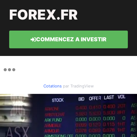
FOREX.FR
COMMENCEZ A INVESTIR
Cotations
par TradingView