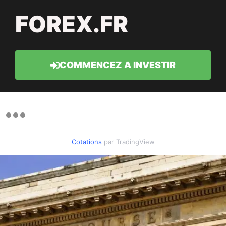
FOREX.FR
COMMENCEZ A INVESTIR
Cotations
par TradingView