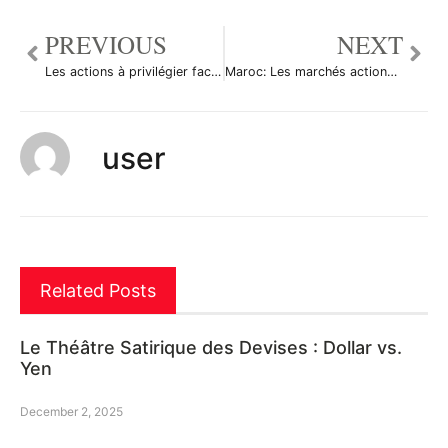
PREVIOUS
NEXT
Les actions à privilégier face aux tensions Chine-USA, selon Goldman Sachs
Maroc: Les marchés actions finissent en hausse; l’indice Moroccan All Shares gagne 0,18%
user
Related Posts
Le Théâtre Satirique des Devises : Dollar vs.
Yen
December 2, 2025