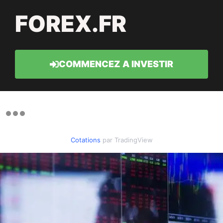
FOREX.FR
COMMENCEZ A INVESTIR
Cotations
par TradingView