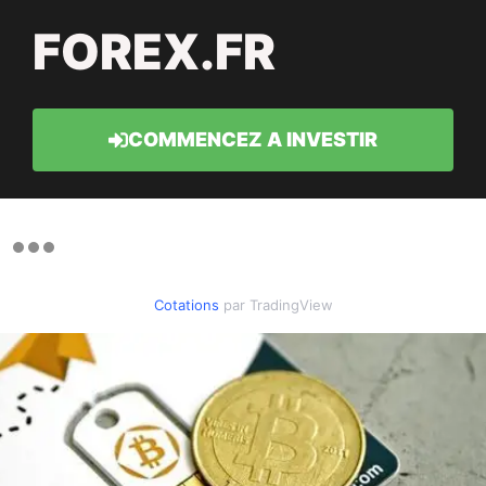
FOREX.FR
COMMENCEZ A INVESTIR
Cotations
par TradingView