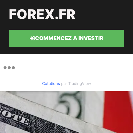
FOREX.FR
COMMENCEZ A INVESTIR
Cotations
par TradingView