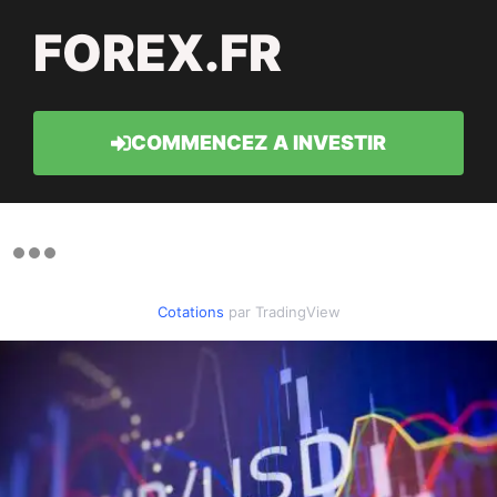
FOREX.FR
COMMENCEZ A INVESTIR
Cotations
par TradingView