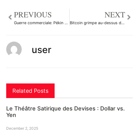
PREVIOUS
NEXT
Guerre commerciale: Pékin stoppe ses achats de soja US, l’escalade se poursuit
Bitcoin grimpe au-dessus du seuil de 9.039,6, en hausse de 4%
user
Related Posts
Le Théâtre Satirique des Devises : Dollar vs.
Yen
December 2, 2025