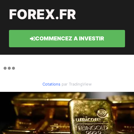
FOREX.FR
COMMENCEZ A INVESTIR
Cotations
par TradingView