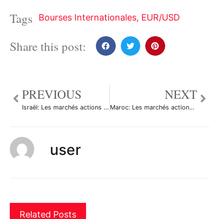
Tags
Bourses Internationales
,
EUR/USD
Share this post:
PREVIOUS
NEXT
Israël: Les marchés actions finissent en baisse; l’indice TA 35 recule de 0,38%
Maroc: Les marchés actions finissent en hausse; l’indice Moroccan All Shares gagne 0,19%
user
Related Posts