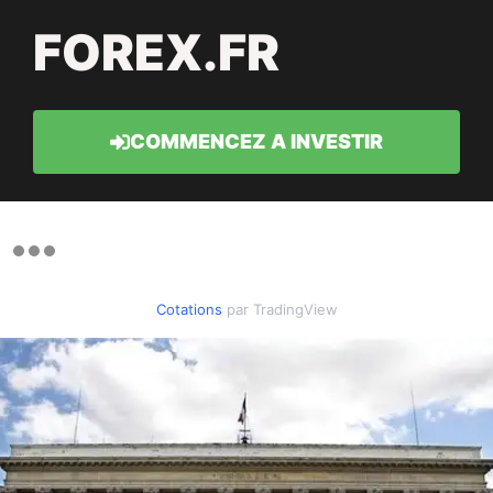
FOREX.FR
COMMENCEZ A INVESTIR
Cotations
par TradingView