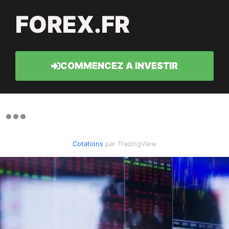
FOREX.FR
COMMENCEZ A INVESTIR
Cotations
par TradingView