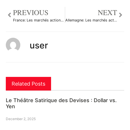
PREVIOUS
NEXT
France: Les marchés actions finissent en hausse; l’indice CAC 40 gagne 0,48%
Allemagne: Les marchés actions finissent en hausse; l’indice DAX gagne 0,93%
user
Related Posts
Le Théâtre Satirique des Devises : Dollar vs.
Yen
December 2, 2025