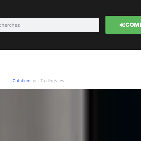
COMM
Cotations
par TradingView