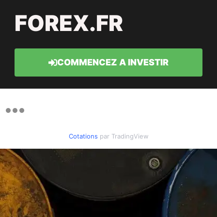
FOREX.FR
COMMENCEZ A INVESTIR
Cotations
par TradingView