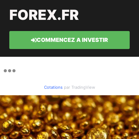
FOREX.FR
COMMENCEZ A INVESTIR
Cotations
par TradingView