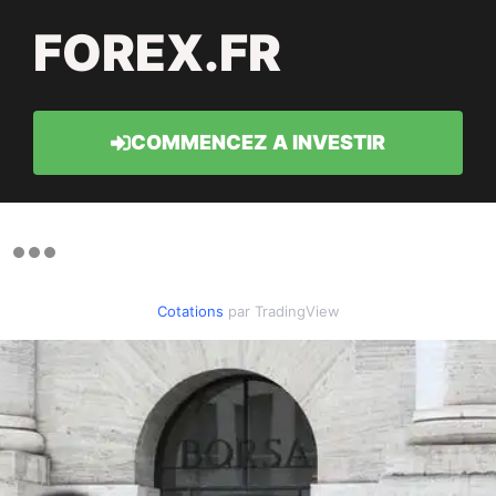
FOREX.FR
COMMENCEZ A INVESTIR
Cotations
par TradingView