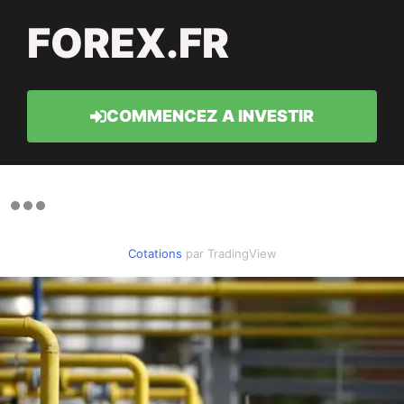
FOREX.FR
COMMENCEZ A INVESTIR
Cotations
par TradingView