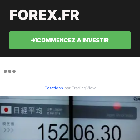
FOREX.FR
COMMENCEZ A INVESTIR
Cotations
par TradingView