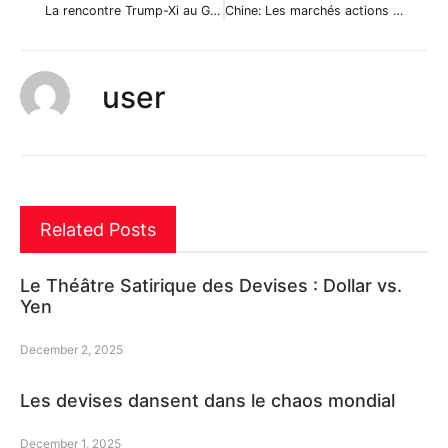
La rencontre Trump-Xi au G20 est confirmée, des avancées à prévoir?
Chine: Les marchés actions finissent en hausse; l’indice Shanghai Composite gagne 0,96%
user
Related Posts
Le Théâtre Satirique des Devises : Dollar vs.
Yen
December 2, 2025
Les devises dansent dans le chaos mondial
December 1, 2025