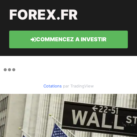
FOREX.FR
COMMENCEZ A INVESTIR
Cotations
par TradingView