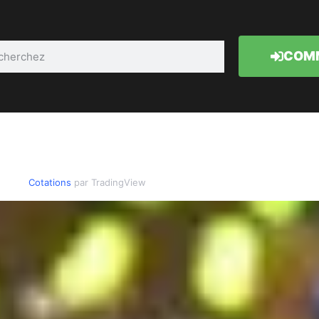
COMM
Cotations
par TradingView