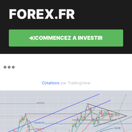
FOREX.FR
COMMENCEZ A INVESTIR
Cotations
par TradingView